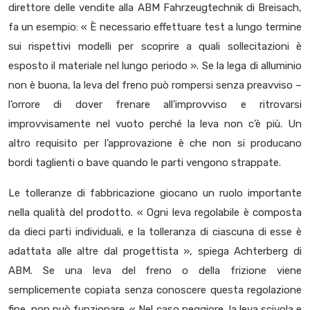
direttore delle vendite alla ABM Fahrzeugtechnik di Breisach,
fa un esempio: « È necessario effettuare test a lungo termine
sui rispettivi modelli per scoprire a quali sollecitazioni è
esposto il materiale nel lungo periodo ». Se la lega di alluminio
non è buona, la leva del freno può rompersi senza preavviso –
l’orrore di dover frenare all’improvviso e ritrovarsi
improvvisamente nel vuoto perché la leva non c’è più. Un
altro requisito per l’approvazione è che non si producano
bordi taglienti o bave quando le parti vengono strappate.
Le tolleranze di fabbricazione giocano un ruolo importante
nella qualità del prodotto. « Ogni leva regolabile è composta
da dieci parti individuali, e la tolleranza di ciascuna di esse è
adattata alle altre dal progettista », spiega Achterberg di
ABM. Se una leva del freno o della frizione viene
semplicemente copiata senza conoscere questa regolazione
fine, non può funzionare. « Nel caso peggiore, la leva scivola e